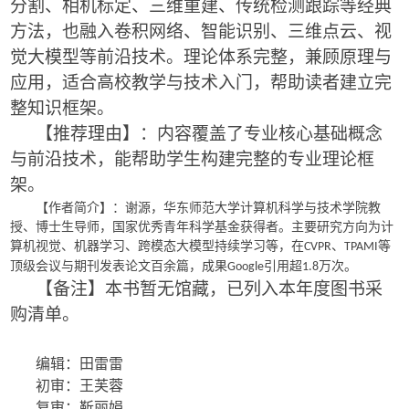
分割、相机标定、三维重建、传统检测跟踪等经典
方法，也融入卷积网络、智能识别、三维点云、视
觉大模型等前沿技术。理论体系完整，兼顾原理与
应用，适合高校教学与技术入门，帮助读者建立完
整知识框架。
【推荐理由】：内容覆盖了专业核心基础概念
与前沿技术，能帮助学生构建完整的专业理论框
架。
【作者简介】：谢源，华东师范大学计算机科学与技术学院教
授、博士生导师，国家优秀青年科学基金获得者。主要研究方向为计
算机视觉、机器学习、跨模态大模型持续学习等，在
、
等
CVPR
TPAMI
顶级会议与期刊发表论文百余篇，成果
引用超
万次。
Google
1.8
【备注】本书暂无馆藏，已列入本年度图书采
购清单。
编辑：田雷雷
初审：王芙蓉
复审：靳丽娟