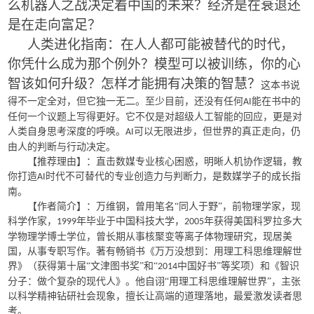
么机器人之战决定着中国的未来？经济是在衰退还
是在走向富足？
人类进化指南：在人人都可能被替代的时代，
你凭什么成为那个例外？模型可以被训练，你的心
智该如何升级？怎样才能拥有决策的智慧？
这本书说
得不一定全对，但它独一无二。至少目前，还没有任何
能在书中的
AI
任何一个议题上写得更好。它不仅是对超级人工智能的回应，更是对
人类自身思考深度的呼唤。
可以无限进步，但世界的真正走向，仍
AI
由人的判断与行动决定。
【推荐理由】：直击数媒专业核心困惑，明晰人机协作逻辑，教
你打造
时代不可替代的专业创造力与判断力，是数媒学子的成长指
AI
南。
【作者简介】：万维钢，曾用笔名“同人于野”，前物理学家，现
科学作家，
年毕业于中国科技大学，
年获得美国科罗拉多大
1999
2005
学物理学博士学位，曾长期从事核聚变等离子体物理研究，现居美
国，从事专职写作。著有畅销书《万万没想到：用理工科思维理解世
界》（获得第十届“文津图书奖”和“
中国好书”等奖项）和《智识
2014
分子：做个复杂的现代人》。他自诩“用理工科思维理解世界”，主张
以科学精神钻研社会现象，擅长让高端的道理落地，最爱激发读者思
考。