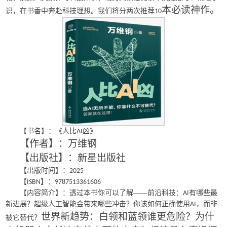
本必读神作
。
识，在书香中奔赴科技理想。我们将分两次推荐
10
【书名】：《人比
凶》
AI
【作者】：万维钢
【出版社】：新星出版社
【出版时间】：
2025
【
】：
ISBN
9787513361606
【内容简介】：透过本书你可以了解——前沿科技：
有哪些最
AI
新进展？超级人工智能会带来哪些冲击？你该如何正确使用
，而非
AI
世界新趋势：白领和蓝领谁更危险？为什
被它替代？