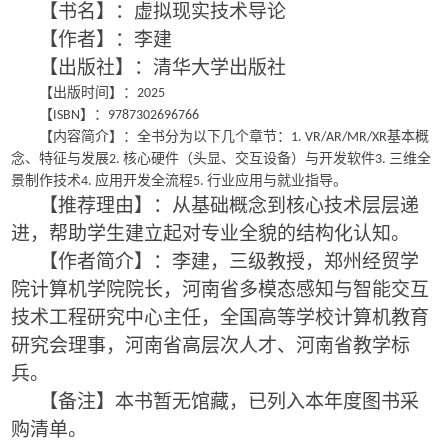
【书名】：虚拟现实技术导论
【作者】：李建
【出版社】：清华大学出版社
【出版时间】：
2025
【
】：
ISBN
9787302696766
【内容简介】：全书分为以下几个章节：
基本概
1. VR/AR/MR/XR
念、特征与发展
核心硬件（头显、交互设备）与开发软件
三维全
2.
3.
景制作技术
应用开发全流程
行业应用与就业指导。
4.
5.
【推荐理由】：从基础概念到核心技术层层递
进，帮助学生建立起对专业全貌的结构化认知。
【作者简介】：李建，三级教授，郑州经贸学
院计算机学院院长，河南省多模态感知与智能交互
技术工程研究中心主任，全国高等学校计算机教育
研究会理事，河南省高层次人才、河南省教学标
兵。
【备注】本书暂无馆藏，已列入本年度图书采
购清单。