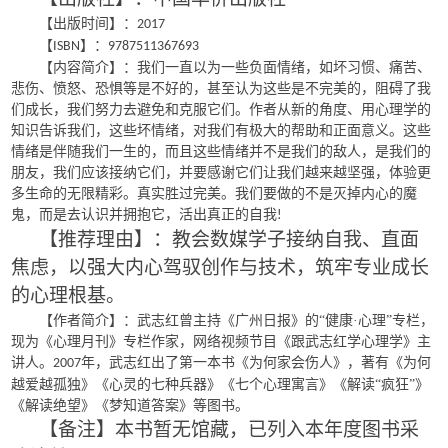
【出版时间】：
2017
【
】：
ISBN
9787511367693
【内容简介】：我们一直以为一些负面情绪，如坏习惯、痛苦、
悲伤、愤怒、恐惧等是不好的，甚至认为这些是不完美的，阻碍了我
们成长，我们努力去避免和克服它们。作者从新的角度、用心理学的
知识告诉我们，这些坏情绪，对我们有极大的帮助和正面意义。这些
情绪是伴随我们一生的，而且这些情绪并不是我们的敌人，是我们的
朋友，我们应该接纳它们，并要感谢它们让我们越来越坚强，体验更
多生命的无限精彩。真实胜过完美。我们要做的不是灭掉内心的魔
鬼，而是去认识并拥抱它，活出真正的自我
!
【推荐理由】：教会数媒学子接纳自我、直面
焦虑，以强大内心驾驭创作与技术，筑牢专业成长
的心理根基。
【作者简介】：武志红曾主持《广州日报》的“健康·心理”专栏，
现为《心理月刊》专栏作家，网络视频节目《跟武志红学心理学》主
讲人。
年，武志红出了第一本书《为何家会伤人》，著有《为何
2007
越爱越孤独》《心灵的七种兵器》《七个心理寓言》《解读“疯狂”》
《解读绝望》《梦知道答案》等图书。
【备注】本书暂无馆藏，已列入本年度图书采